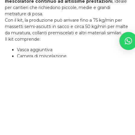
mescolatore continuo ad altissime prestazioni
, ideale
per cantieri che richiedono piccole, medie e grandi
metrature di posa.
Con il kit, la produzione può arrivare fino a 75 kg/min per
massetti semi-asciutti in sacco e circa 50 kg/min per malte
da muratura, collanti premiscelati e altri materiali similari.
Il kit comprende:
Vasca aggiuntiva
Camera di miscelazione
Mescolatori principali e interni
Flangia di collegamento
Il Kit Double è adattabile alla Dry 220 sia al momento
dell'acquisto sia in un secondo momento, permettendo di
configurare la macchina solo quando il cantiere è pronto ad
ospitare questo tipo di applicazione.
2025 - Intonacatrice Rev – Dry
220 volt
Scarica PDF
Prevalenza